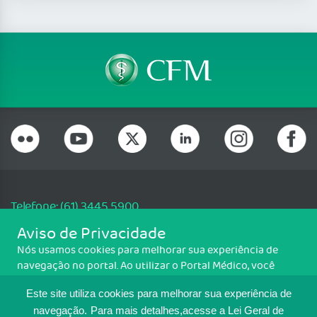
Telefone: (61) 3445 5900
Email: cfm@portalmedico.org.br
Aviso de Privacidade
SGAS 616, Conjunto D, Lote 115, L2 Sul, Brasília/DF - CEP: 70200-760 -
Nós usamos cookies para melhorar sua experiência de
CNPJ: 33.583.550/0001-30
navegação no portal. Ao utilizar o Portal Médico, você
Copyright CFM. Todos os direitos reservados.
concorda com a política de monitoramento de cookies.
Este site utiliza cookies para melhorar sua experiência de
Para ter mais informações sobre como isso é feito, acesse
MAPA DO SITE
Política de cookies
. Se você concorda, clique em ACEITO.
navegação.
Para mais detalhes,acesse a Lei Geral de