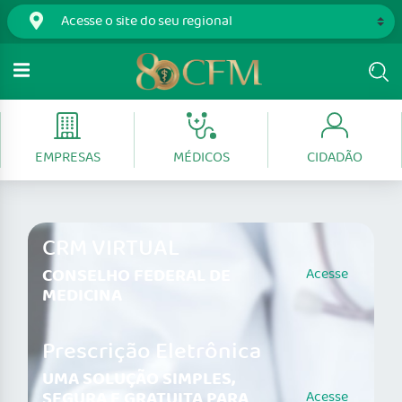
EMPRESAS
MÉDICOS
CIDADÃO
CRM VIRTUAL
CONSELHO FEDERAL DE
Acesse
MEDICINA
Prescrição Eletrônica
UMA SOLUÇÃO SIMPLES,
SEGURA E GRATUITA PARA
Acesse