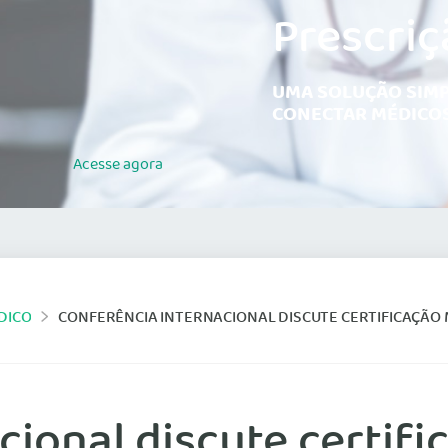
Prescriç
UMA SOLUÇÃO SIMP
CONECTAR MÉDICOS
Acesse
agora
DICO
CONFERÊNCIA INTERNACIONAL DISCUTE CERTIFICAÇÃO M
cional discute certif