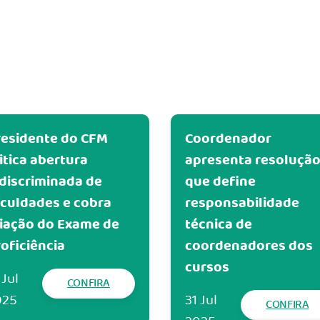
residente do CFM
Coordenador
itica abertura
apresenta resoluçã
discriminada de
que define
culdades e cobra
responsabilidade
riação do Exame de
técnica de
oficiência
coordenadores dos
cursos
 Jul
CONFIRA
025
31 Jul
CONFIRA