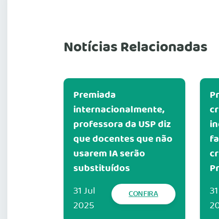
Notícias Relacionadas
Premiada
P
internacionalmente,
cr
professora da USP diz
in
que docentes que não
fa
usarem IA serão
c
substituídos
Pr
31 Jul
31
CONFIRA
2025
2