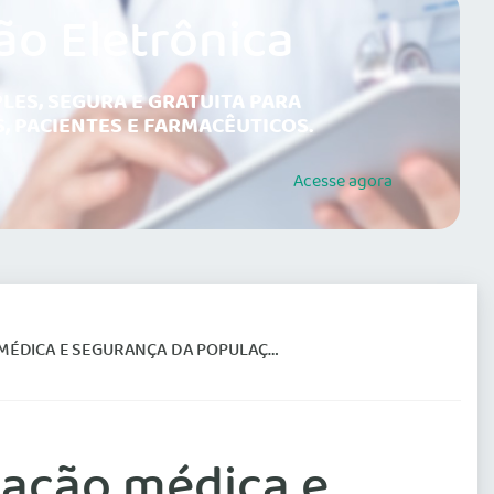
ão Eletrônica
LES, SEGURA E GRATUITA PARA
, PACIENTES E FARMACÊUTICOS.
Acesse
agora
ÉDICA E SEGURANÇA DA POPULAÇÃO
icação médica e