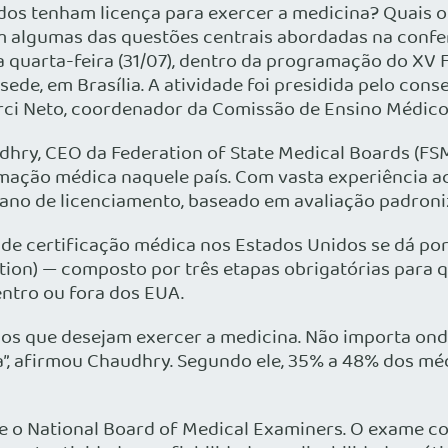
s tenham licença para exercer a medicina? Quais o
am algumas das questões centrais abordadas na confe
ta quarta-feira (31/07), dentro da programação do X
ede, em Brasília. A atividade foi presidida pelo cons
erci Neto, coordenador da Comissão de Ensino Médico
dhry, CEO da Federation of State Medical Boards (FS
ormação médica naquele país. Com vasta experiência 
no de licenciamento, baseado em avaliação padroni
 de certificação médica nos Estados Unidos se dá po
ion) — composto por três etapas obrigatórias para q
ntro ou fora dos EUA.
s que desejam exercer a medicina. Não importa onde
a”, afirmou Chaudhry. Segundo ele, 35% a 48% dos mé
e o National Board of Medical Examiners. O exame co