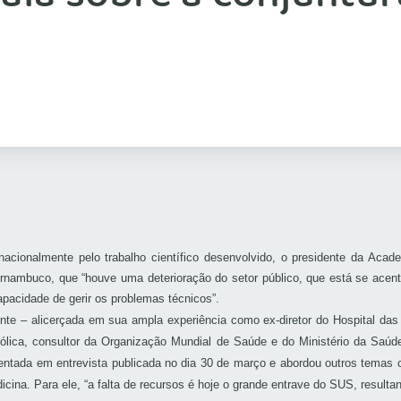
nacionalmente pelo trabalho científico desenvolvido, o presidente da A
Pernambuco, que “houve uma deterioração do setor público, que está se acen
pacidade de gerir os problemas técnicos”.
ente – alicerçada em sua ampla experiência como ex-diretor do Hospital das 
bólica, consultor da Organização Mundial de Saúde e do Ministério da Saúd
sentada em entrevista publicada no dia 30 de março e abordou outros temas
cina. Para ele, “a falta de recursos é hoje o grande entrave do SUS, resultan