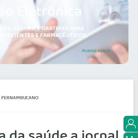
ão Eletrônica
LES, SEGURA E GRATUITA PARA
, PACIENTES E FARMACÊUTICOS.
Acesse
agora
AL PERNAMBUCANO
a da saúde a jornal