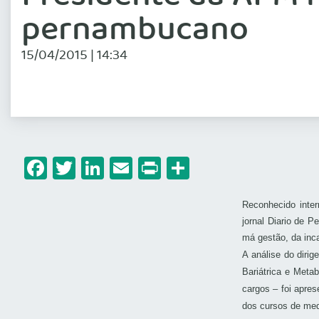
pernambucano
15/04/2015 | 14:34
Facebook
Twitter
LinkedIn
Email
Print
Share
Reconhecido inter
jornal Diario de 
má gestão, da inca
A análise do dirig
Bariátrica e Meta
cargos – foi apre
dos cursos de medi