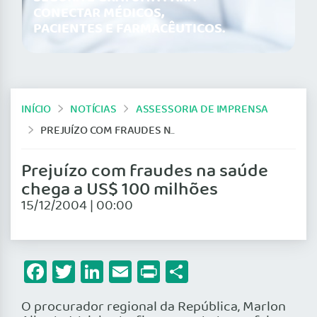
CONECTAR MÉDICOS,
PACIENTES E FARMACÊUTICOS.
INÍCIO
NOTÍCIAS
ASSESSORIA DE IMPRENSA
PREJUÍZO COM FRAUDES NA SAÚDE CHEGA A US$ 100 MILHÕES
Prejuízo com fraudes na saúde
chega a US$ 100 milhões
15/12/2004 | 00:00
Facebook
Twitter
LinkedIn
Email
Print
Share
O procurador regional da República, Marlon