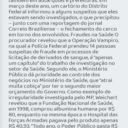
também em autarquias e prefeituras. Em
março deste ano, um cartório do Distrito
Federal informou a alguns suspeitos que eles
estavam sendo investigados, o que precipitou
– junto com uma reportagem do jornal
Correio Braziliense – o fechamento do cerco
em torno dos envolvidos. Fraudes na Saúde O
procurador revelou que a Operação Vampiro,
na qual a Polícia Federal prendeu 14 pessoas
suspeitas de fraude em processos de
licitação de derivados de sangue, é “apenas
um capítulo” do trabalho de investigação no
setor da Saúde. Segundo ele, o Ministério
Público dá prioridade ao controle dos
negócios no Ministério da Saúde, que “atrai
muita cobiça” por ter o segundo maior
orçamento do Governo. Como exemplo de
irregularidade investigada pelo MP, Weichert
revelou que a Fundação Nacional de Saúde,
em 1998, comprou albumina humana por R$
80, enquanto na mesma época o Hospital das
Forças Armadas pagava pelo produto apenas
R$ 40,93. “Todo ano, o Poder Público gasta R$