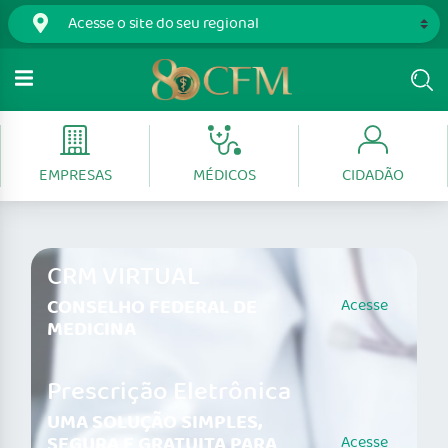
EMPRESAS
MÉDICOS
CIDADÃO
CRM VIRTUAL
CONSELHO FEDERAL DE
Acesse
MEDICINA
Prescrição Eletrônica
UMA SOLUÇÃO SIMPLES,
SEGURA E GRATUITA PARA
Acesse