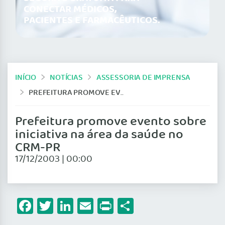
CONECTAR MÉDICOS,
PACIENTES E FARMACÊUTICOS.
INÍCIO
NOTÍCIAS
ASSESSORIA DE IMPRENSA
PREFEITURA PROMOVE EVENTO SOBRE INICIATIVA NA ÁREA DA SAÚDE NO CRM-PR
Prefeitura promove evento sobre
iniciativa na área da saúde no
CRM-PR
17/12/2003 | 00:00
Facebook
Twitter
LinkedIn
Email
Print
Share