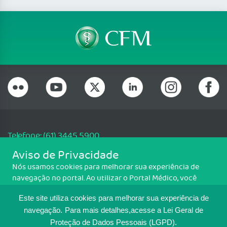
Telefone: (61) 3445 5900
Email: cfm@portalmedico.org.br
Aviso de Privacidade
SGAS 616, Conjunto D, Lote 115, L2 Sul, Brasília/DF - CEP: 70200-760 -
Nós usamos cookies para melhorar sua experiência de
CNPJ: 33.583.550/0001-30
navegação no portal. Ao utilizar o Portal Médico, você
Copyright CFM. Todos os direitos reservados.
concorda com a política de monitoramento de cookies.
Este site utiliza cookies para melhorar sua experiência de
Para ter mais informações sobre como isso é feito, acesse
MAPA DO SITE
Política de cookies
. Se você concorda, clique em ACEITO.
navegação.
Para mais detalhes,acesse a Lei Geral de
Proteção de Dados Pessoais (LGPD).