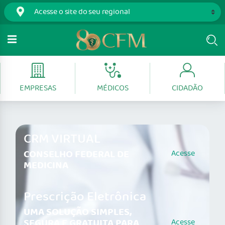
EMPRESAS
MÉDICOS
CIDADÃO
CRM VIRTUAL
CONSELHO FEDERAL DE
Acesse
MEDICINA
Prescrição Eletrônica
UMA SOLUÇÃO SIMPLES,
SEGURA E GRATUITA PARA
Acesse