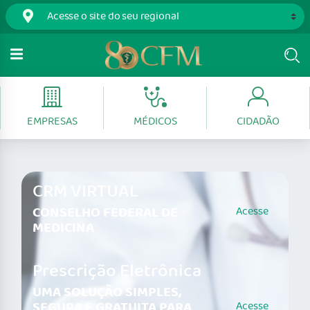
EMPRESAS
MÉDICOS
CIDADÃO
CRM VIRTUAL
CONSELHO FEDERAL DE
Acesse
MEDICINA
Prescrição Eletrônica
UMA SOLUÇÃO SIMPLES,
SEGURA E GRATUITA PARA
Acesse