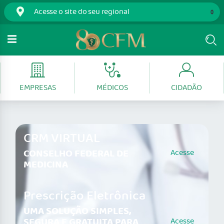
EMPRESAS
MÉDICOS
CIDADÃO
CRM VIRTUAL
CONSELHO FEDERAL DE
Acesse
MEDICINA
Prescrição Eletrônica
UMA SOLUÇÃO SIMPLES,
SEGURA E GRATUITA PARA
Acesse