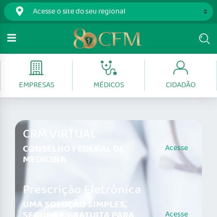
EMPRESAS
MÉDICOS
CIDADÃO
CRM VIRTUAL
CONSELHO FEDERAL DE
Acesse
MEDICINA
Prescrição Eletrônica
UMA SOLUÇÃO SIMPLES,
SEGURA E GRATUITA PARA
Acesse