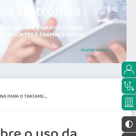
ão Eletrônica
LES, SEGURA E GRATUITA PARA
, PACIENTES E FARMACÊUTICOS.
Acesse
agora
 TRATAMENTO DA SÍFILIS
obre o uso da