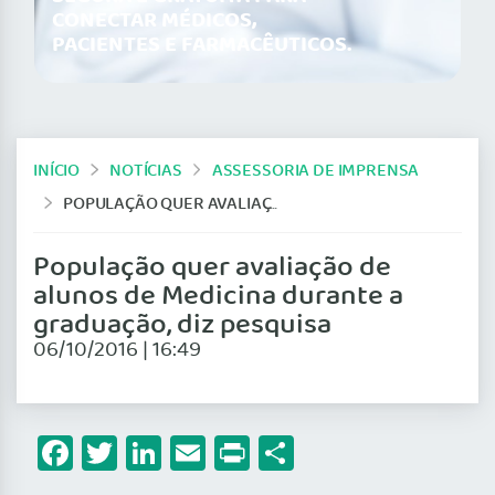
CONECTAR MÉDICOS,
PACIENTES E FARMACÊUTICOS.
INÍCIO
NOTÍCIAS
ASSESSORIA DE IMPRENSA
POPULAÇÃO QUER AVALIAÇÃO DE ALUNOS DE MEDICINA DURANTE A GRADUAÇÃO, DIZ PESQUISA
População quer avaliação de
alunos de Medicina durante a
graduação, diz pesquisa
06/10/2016 | 16:49
Facebook
Twitter
LinkedIn
Email
Print
Share