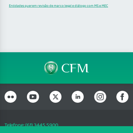
Entidades querem revisão de marco legal e diálogo com MS e MEC
Telefone: (61) 3445 5900
Email: cfm@portalmedico.org.br