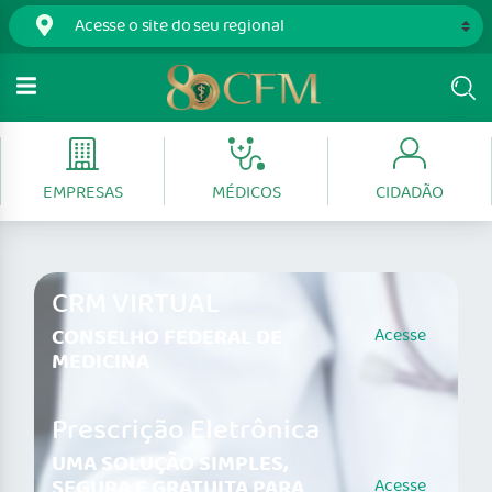
EMPRESAS
MÉDICOS
CIDADÃO
CRM VIRTUAL
CONSELHO FEDERAL DE
Acesse
MEDICINA
Prescrição Eletrônica
UMA SOLUÇÃO SIMPLES,
SEGURA E GRATUITA PARA
Acesse