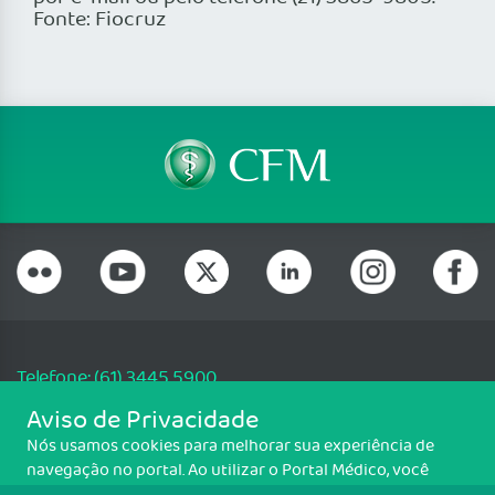
Fonte: Fiocruz
Telefone: (61) 3445 5900
Email: cfm@portalmedico.org.br
Aviso de Privacidade
SGAS 616, Conjunto D, Lote 115, L2 Sul, Brasília/DF - CEP: 70200-760 -
Nós usamos cookies para melhorar sua experiência de
CNPJ: 33.583.550/0001-30
navegação no portal. Ao utilizar o Portal Médico, você
Copyright CFM. Todos os direitos reservados.