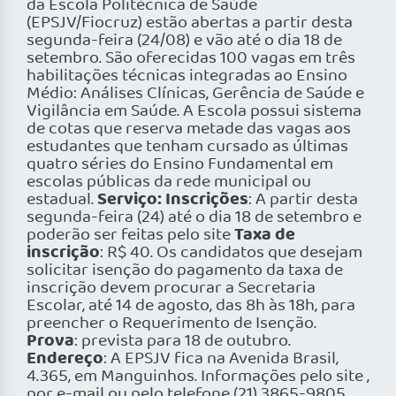
da Escola Politécnica de Saúde
(EPSJV/Fiocruz) estão abertas a partir desta
segunda-feira (24/08) e vão até o dia 18 de
setembro. São oferecidas 100 vagas em três
habilitações técnicas integradas ao Ensino
Médio: Análises Clínicas, Gerência de Saúde e
Vigilância em Saúde. A Escola possui sistema
de cotas que reserva metade das vagas aos
estudantes que tenham cursado as últimas
quatro séries do Ensino Fundamental em
escolas públicas da rede municipal ou
Serviço:
Inscrições
estadual.
: A partir desta
segunda-feira (24) até o dia 18 de setembro e
Taxa de
poderão ser feitas pelo site
inscrição
: R$ 40. Os candidatos que desejam
solicitar isenção do pagamento da taxa de
inscrição devem procurar a Secretaria
Escolar, até 14 de agosto, das 8h às 18h, para
preencher o Requerimento de Isenção.
Prova
: prevista para 18 de outubro.
Endereço
: A EPSJV fica na Avenida Brasil,
4.365, em Manguinhos. Informações pelo site ,
por e-mail ou pelo telefone (21) 3865-9805.