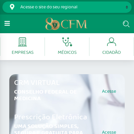
EMPRESAS
MÉDICOS
CIDADÃO
CRM VIRTUAL
CONSELHO FEDERAL DE
Acesse
MEDICINA
Prescrição Eletrônica
UMA SOLUÇÃO SIMPLES,
SEGURA E GRATUITA PARA
Acesse