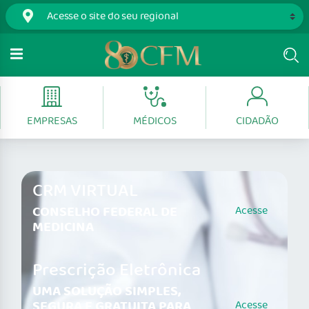
EMPRESAS
MÉDICOS
CIDADÃO
CRM VIRTUAL
CONSELHO FEDERAL DE
Acesse
MEDICINA
Prescrição Eletrônica
UMA SOLUÇÃO SIMPLES,
SEGURA E GRATUITA PARA
Acesse