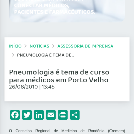
CONECTAR MÉDICOS,
PACIENTES E FARMACÊUTICOS.
INÍCIO
NOTÍCIAS
ASSESSORIA DE IMPRENSA
PNEUMOLOGIA É TEMA DE CURSO PARA MÉDICOS EM PORTO VELHO
Pneumologia é tema de curso
para médicos em Porto Velho
26/08/2010 | 13:45
Facebook
Twitter
LinkedIn
Email
Print
Share
O Conselho Regional de Medicina de Rondônia (Cremero)