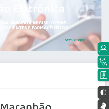
ão Eletrônica
LES, SEGURA E GRATUITA PARA
, PACIENTES E FARMACÊUTICOS.
Acesse
agora
 Maranhão.