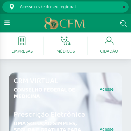
EMPRESAS
MÉDICOS
CIDADÃO
CRM VIRTUAL
CONSELHO FEDERAL DE
Acesse
MEDICINA
Prescrição Eletrônica
UMA SOLUÇÃO SIMPLES,
SEGURA E GRATUITA PARA
Acesse