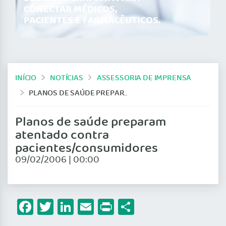
CONECTAR MÉDICOS,
PACIENTES E FARMACÊUTICOS.
INÍCIO
NOTÍCIAS
ASSESSORIA DE IMPRENSA
PLANOS DE SAÚDE PREPARAM ATENTADO CONTRA PACIENTES/CONSUMIDORES
Planos de saúde preparam
atentado contra
pacientes/consumidores
09/02/2006 | 00:00
Facebook
Twitter
LinkedIn
Email
Print
Share