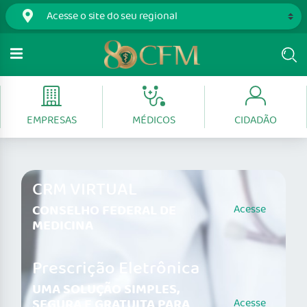
EMPRESAS
MÉDICOS
CIDADÃO
CRM VIRTUAL
CONSELHO FEDERAL DE
Acesse
MEDICINA
Prescrição Eletrônica
UMA SOLUÇÃO SIMPLES,
SEGURA E GRATUITA PARA
Acesse