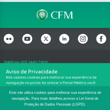
Telefone: (61) 3445 5900
Email: cfm@portalmedico.org.br
Aviso de Privacidade
SGAS 616, Conjunto D, Lote 115, L2 Sul, Brasília/DF - CEP: 70200-760 -
Nós usamos cookies para melhorar sua experiência de
CNPJ: 33.583.550/0001-30
navegação no portal. Ao utilizar o Portal Médico, você
Copyright CFM. Todos os direitos reservados.
concorda com a política de monitoramento de cookies.
Este site utiliza cookies para melhorar sua experiência de
Para ter mais informações sobre como isso é feito, acesse
MAPA DO SITE
Política de cookies
. Se você concorda, clique em ACEITO.
navegação.
Para mais detalhes,acesse a Lei Geral de
Proteção de Dados Pessoais (LGPD).