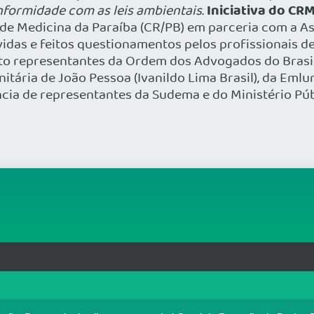
Iniciativa do CR
nformidade com as leis ambientais.
de Medicina da Paraíba (CR/PB) em parceria com a As
idas e feitos questionamentos pelos profissionais de
o representantes da Ordem dos Advogados do Brasil 
nitária de João Pessoa (Ivanildo Lima Brasil), da Emlu
ia de representantes da Sudema e do Ministério Púb
rg.br
MAPA DO SITE
T
: 33.583.550/0001-30
o no portal. Ao utilizar o Portal Médico, você concorda com a p