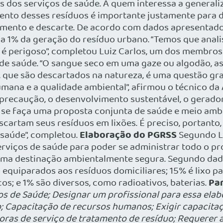
s dos serviços de saúde. A quem interessa a generaliz
ento desses resíduos é importante justamente para def
amento e descarte. De acordo com dados apresentados
a 1% da geração do resíduo urbano. “Temos que anali
r é perigoso”, completou Luiz Carlos, um dos membr
de saúde. “O sangue seco em uma gaze ou algodão, a
 que são descartados na natureza, é uma questão grave
ana e a qualidade ambiental”, afirmou o técnico da 
recaução, o desenvolvimento sustentável, o gerador 
se faça uma proposta conjunta de saúde e meio ambien
escartam seus resíduos em lixões. É preciso, portanto
Elaboração do PGRSS
 saúde”, completou.
Segundo Lu
serviços de saúde para poder se administrar todo o p
uma destinação ambientalmente segura. Segundo dad
equiparados aos resíduos domiciliares; 15% é lixo pa
Par
s; e 1% são diversos, como radioativos, baterias.
 de Saúde; Designar um profissional para essa elabo
 Capacitação de recursos humanos; Exigir capacitaç
ras de serviço de tratamento de resíduo; Requerer a