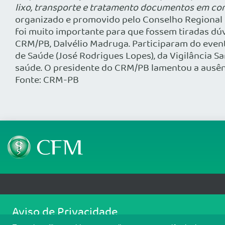
lixo, transporte e tratamento documentos em co
organizado e promovido pelo Conselho Regional 
foi muito importante para que fossem tiradas dúv
CRM/PB, Dalvélio Madruga. Participaram do event
de Saúde (José Rodrigues Lopes), da Vigilância Sa
saúde. O presidente do CRM/PB lamentou a ausênc
Fonte: CRM-PB
Telefone: (61) 3445 5900
Email: cfm@portalmedico.o
Aviso de Privacidade
SGAS 616, Conjunto D, Lote 115, L2 Sul, Brasília/DF - CEP: 70200-760 - CNPJ
Nós usamos cookies para melhorar sua experiência de navegaçã