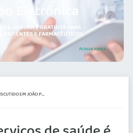
ão Eletrônica
LES, SEGURA E GRATUITA PARA
, PACIENTES E FARMACÊUTICOS.
Acesse
agora
TIDO EM JOÃO PESSOA
erviços de saúde é