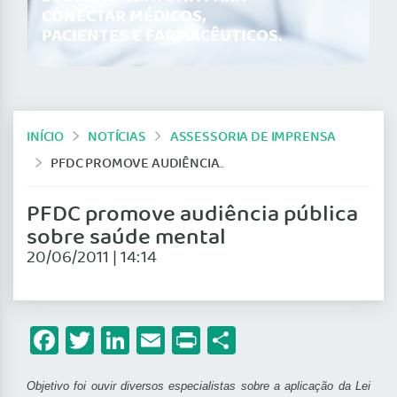
CONECTAR MÉDICOS,
PACIENTES E FARMACÊUTICOS.
INÍCIO
NOTÍCIAS
ASSESSORIA DE IMPRENSA
PFDC PROMOVE AUDIÊNCIA PÚBLICA SOBRE SAÚDE MENTAL
PFDC promove audiência pública
sobre saúde mental
20/06/2011 | 14:14
Facebook
Twitter
LinkedIn
Email
Print
Share
Objetivo foi ouvir diversos especialistas sobre a aplicação da Lei