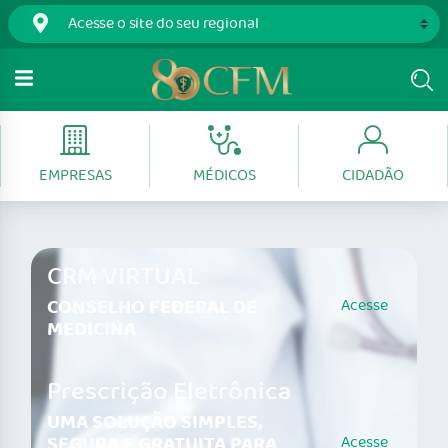
EMPRESAS
MÉDICOS
CIDADÃO
CRM VIRTUAL
CONSELHO FEDERAL DE
Acesse
MEDICINA
Prescrição Eletrônica
UMA SOLUÇÃO SIMPLES,
SEGURA E GRATUITA PARA
Acesse