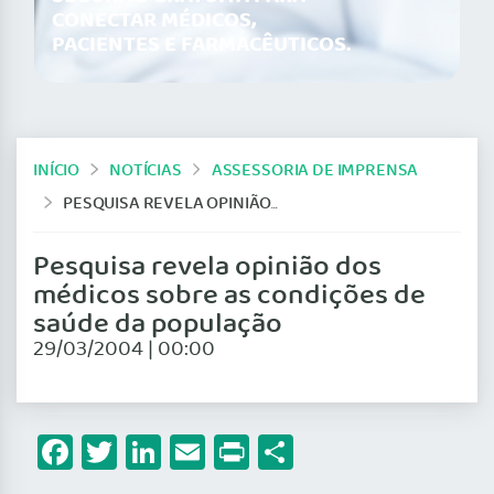
CONECTAR MÉDICOS,
PACIENTES E FARMACÊUTICOS.
INÍCIO
NOTÍCIAS
ASSESSORIA DE IMPRENSA
PESQUISA REVELA OPINIÃO DOS MÉDICOS SOBRE AS CONDIÇÕES DE SAÚDE DA POPULAÇÃO
Pesquisa revela opinião dos
médicos sobre as condições de
saúde da população
29/03/2004 | 00:00
Facebook
Twitter
LinkedIn
Email
Print
Share