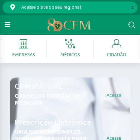
EMPRESAS
MÉDICOS
CIDADÃO
CRM VIRTUAL
CONSELHO FEDERAL DE
Acesse
MEDICINA
Prescrição Eletrônica
UMA SOLUÇÃO SIMPLES,
SEGURA E GRATUITA PARA
Acesse