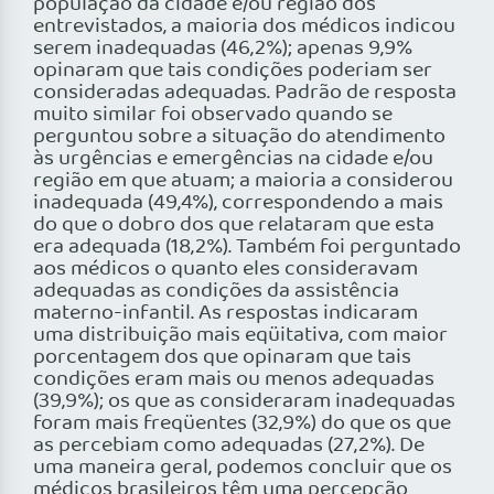
população da cidade e/ou região dos
entrevistados, a maioria dos médicos indicou
serem inadequadas (46,2%); apenas 9,9%
opinaram que tais condições poderiam ser
consideradas adequadas. Padrão de resposta
muito similar foi observado quando se
perguntou sobre a situação do atendimento
às urgências e emergências na cidade e/ou
região em que atuam; a maioria a considerou
inadequada (49,4%), correspondendo a mais
do que o dobro dos que relataram que esta
era adequada (18,2%). Também foi perguntado
aos médicos o quanto eles consideravam
adequadas as condições da assistência
materno-infantil. As respostas indicaram
uma distribuição mais eqüitativa, com maior
porcentagem dos que opinaram que tais
condições eram mais ou menos adequadas
(39,9%); os que as consideraram inadequadas
foram mais freqüentes (32,9%) do que os que
as percebiam como adequadas (27,2%). De
uma maneira geral, podemos concluir que os
médicos brasileiros têm uma percepção