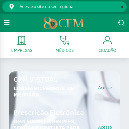
EMPRESAS
MÉDICOS
CIDADÃO
CRM VIRTUAL
CONSELHO FEDERAL DE
Acesse
MEDICINA
Prescrição Eletrônica
UMA SOLUÇÃO SIMPLES,
SEGURA E GRATUITA PARA
Acesse