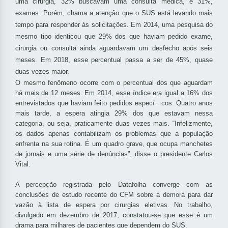
uma cirurgia, 32% buscavam uma consulta médica, e 31%,
exames. Porém, chama a atenção que o SUS está levando mais
tempo para responder às solicitações. Em 2014, uma pesquisa do
mesmo tipo identicou que 29% dos que haviam pedido exame,
cirurgia ou consulta ainda aguardavam um desfecho após seis
meses. Em 2018, esse percentual passa a ser de 45%, quase
duas vezes maior.
O mesmo fenômeno ocorre com o percentual dos que aguardam
há mais de 12 meses. Em 2014, esse índice era igual a 16% dos
entrevistados que haviam feito pedidos especí¬ cos. Quatro anos
mais tarde, a espera atingia 29% dos que estavam nessa
categoria, ou seja, praticamente duas vezes mais. “Infelizmente,
os dados apenas contabilizam os problemas que a população
enfrenta na sua rotina. É um quadro grave, que ocupa manchetes
de jornais e uma série de denúncias”, disse o presidente Carlos
Vital.
A percepção registrada pelo Datafolha converge com as
conclusões de estudo recente do CFM sobre a demora para dar
vazão à lista de espera por cirurgias eletivas. No trabalho,
divulgado em dezembro de 2017, constatou-se que esse é um
drama para milhares de pacientes que dependem do SUS.