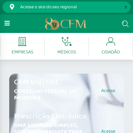
EMPRESAS
MÉDICOS
CIDADÃO
CRM VIRTUAL
CONSELHO FEDERAL DE
Acesse
MEDICINA
Prescrição Eletrônica
UMA SOLUÇÃO SIMPLES,
SEGURA E GRATUITA PARA
Acesse