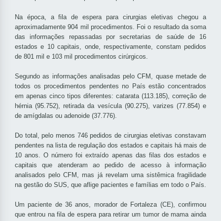
Na época, a fila de espera para cirurgias eletivas chegou a
aproximadamente 904 mil procedimentos. Foi o resultado da soma
das informações repassadas por secretarias de saúde de 16
estados e 10 capitais, onde, respectivamente, constam pedidos
de 801 mil e 103 mil procedimentos cirúrgicos.
Segundo as informações analisadas pelo CFM, quase metade de
todos os procedimentos pendentes no País estão concentrados
em apenas cinco tipos diferentes: catarata (113.185), correção de
hérnia (95.752), retirada da vesícula (90.275), varizes (77.854) e
de amígdalas ou adenoide (37.776).
Do total, pelo menos 746 pedidos de cirurgias eletivas constavam
pendentes na lista de regulação dos estados e capitais há mais de
10 anos. O número foi extraído apenas das filas dos estados e
capitais que atenderam ao pedido de acesso à informação
analisados pelo CFM, mas já revelam uma sistêmica fragilidade
na gestão do SUS, que aflige pacientes e famílias em todo o País.
Um paciente de 36 anos, morador de Fortaleza (CE), confirmou
que entrou na fila de espera para retirar um tumor de mama ainda