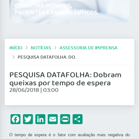
CONECTAR MÉDICOS,
PACIENTES E FARMACÊUTICOS.
INÍCIO
NOTÍCIAS
ASSESSORIA DE IMPRENSA
PESQUISA DATAFOLHA: DOBRAM QUEIXAS POR TEMPO DE ESPERA
PESQUISA DATAFOLHA: Dobram
queixas por tempo de espera
28/06/2018 | 03:00
Facebook
Twitter
LinkedIn
Email
Print
Share
O tempo de espera é o fator com avaliação mais negativa do