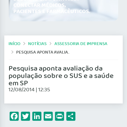
CONECTAR MÉDICOS,
PACIENTES E FARMACÊUTICOS.
INÍCIO
NOTÍCIAS
ASSESSORIA DE IMPRENSA
PESQUISA APONTA AVALIAÇÃO DA POPULAÇÃO SOBRE O SUS E A SAÚDE EM SP
Pesquisa aponta avaliação da
população sobre o SUS e a saúde
em SP
12/08/2014 | 12:35
Facebook
Twitter
LinkedIn
Email
Print
Share