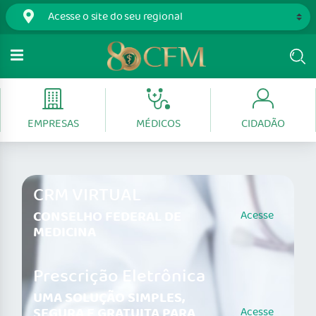
EMPRESAS
MÉDICOS
CIDADÃO
CRM VIRTUAL
CONSELHO FEDERAL DE
Acesse
MEDICINA
Prescrição Eletrônica
UMA SOLUÇÃO SIMPLES,
SEGURA E GRATUITA PARA
Acesse