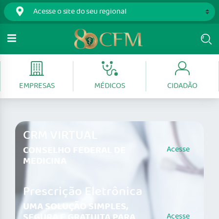
EMPRESAS
MÉDICOS
CIDADÃO
CRM VIRTUAL
CONSELHO FEDERAL DE
Acesse
MEDICINA
Prescrição Eletrônica
UMA SOLUÇÃO SIMPLES,
SEGURA E GRATUITA PARA
Acesse