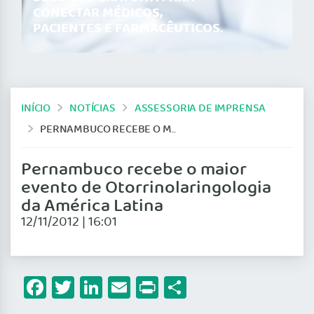
CONECTAR MÉDICOS,
PACIENTES E FARMACÊUTICOS.
INÍCIO
NOTÍCIAS
ASSESSORIA DE IMPRENSA
PERNAMBUCO RECEBE O MAIOR EVENTO DE OTORRINOLARINGOLOGIA DA AMÉRICA LATINA
Pernambuco recebe o maior
evento de Otorrinolaringologia
da América Latina
12/11/2012 | 16:01
Facebook
Twitter
LinkedIn
Email
Print
Share