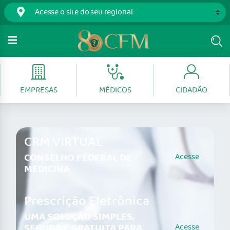
EMPRESAS
MÉDICOS
CIDADÃO
CRM VIRTUAL
CONSELHO FEDERAL DE
Acesse
MEDICINA
Prescrição Eletrônica
UMA SOLUÇÃO SIMPLES,
SEGURA E GRATUITA PARA
Acesse