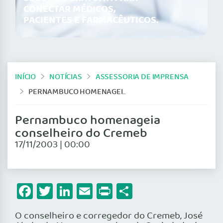
CONECTAR MÉDICOS,
PACIENTES E FARMACÊUTICOS.
INÍCIO
NOTÍCIAS
ASSESSORIA DE IMPRENSA
PERNAMBUCO HOMENAGEIA CONSELHEIRO DO CREMEB
Pernambuco homenageia
conselheiro do Cremeb
17/11/2003 | 00:00
Facebook
Twitter
LinkedIn
Email
Print
Share
O conselheiro e corregedor do Cremeb, José