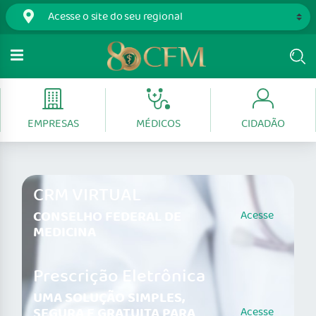
EMPRESAS
MÉDICOS
CIDADÃO
CRM VIRTUAL
CONSELHO FEDERAL DE
Acesse
MEDICINA
Prescrição Eletrônica
UMA SOLUÇÃO SIMPLES,
SEGURA E GRATUITA PARA
Acesse