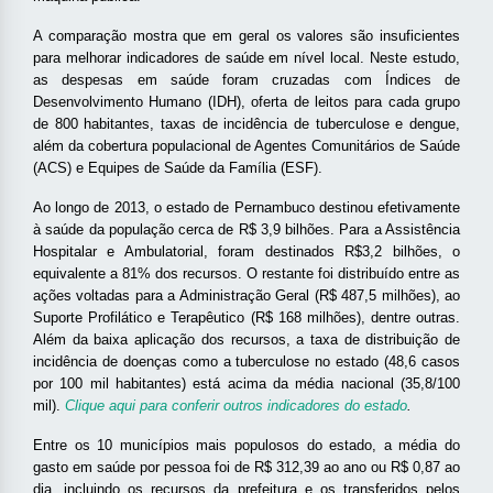
A comparação mostra que em geral os valores são insuficientes
para melhorar indicadores de saúde em nível local. Neste estudo,
as despesas em saúde foram cruzadas com Índices de
Desenvolvimento Humano (IDH), oferta de leitos para cada grupo
de 800 habitantes, taxas de incidência de tuberculose e dengue,
além da cobertura populacional de Agentes Comunitários de Saúde
(ACS) e Equipes de Saúde da Família (ESF).
Ao longo de 2013, o estado de Pernambuco destinou efetivamente
à saúde da população cerca de R$ 3,9 bilhões. Para a Assistência
Hospitalar e Ambulatorial, foram destinados R$3,2 bilhões, o
equivalente a 81% dos recursos. O restante foi distribuído entre as
ações voltadas para a Administração Geral (R$ 487,5 milhões), ao
Suporte Profilático e Terapêutico (R$ 168 milhões), dentre outras.
Além da baixa aplicação dos recursos, a taxa de distribuição de
incidência de doenças como a tuberculose no estado (48,6 casos
por 100 mil habitantes) está acima da média nacional (35,8/100
mil).
Clique aqui para conferir outros indicadores do estado
.
Entre os 10 municípios mais populosos do estado, a média do
gasto em saúde por pessoa foi de R$ 312,39 ao ano ou R$ 0,87 ao
dia, incluindo os recursos da prefeitura e os transferidos pelos