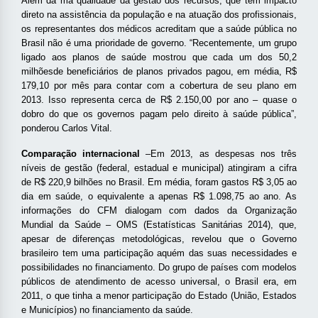
Além da má qualidade da gestão dos recursos, que tem impacto
direto na assistência da população e na atuação dos profissionais,
os representantes dos médicos acreditam que a saúde pública no
Brasil não é uma prioridade de governo. “Recentemente, um grupo
ligado aos planos de saúde mostrou que cada um dos 50,2
milhões
de beneficiários de planos privados pagou, em média, R$
179,10 por mês para contar com a cobertura de seu plano em
2013. Isso representa cerca de R$ 2.150,00 por ano – quase o
dobro do que os governos pagam pelo direito à saúde pública”,
ponderou Carlos Vital.
Comparação internacional
–Em 2013, as despesas nos três
níveis de gestão (federal, estadual e municipal) atingiram a cifra
de R$ 220,9 bilhões no Brasil. Em média, foram gastos R$ 3,05 ao
dia em saúde, o equivalente a apenas R$ 1.098,75 ao ano. As
informações do CFM dialogam com dados da Organização
Mundial da Saúde – OMS (Estatísticas Sanitárias 2014), que,
apesar de diferenças metodológicas, revelou que o Governo
brasileiro tem uma participação aquém das suas necessidades e
possibilidades no financiamento. Do grupo de países com modelos
públicos de atendimento de acesso universal, o Brasil era, em
2011, o que tinha a menor participação do Estado (União, Estados
e Municípios) no financiamento da saúde.