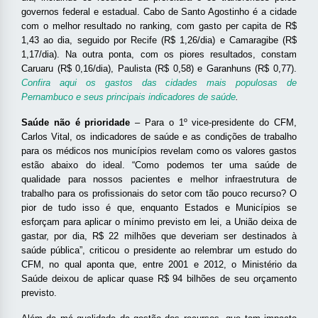
governos federal e estadual. Cabo de Santo Agostinho é a cidade
com o melhor resultado no ranking, com gasto per capita de R$
1,43 ao dia, seguido por Recife (R$ 1,26/dia) e Camaragibe (R$
1,17/dia). Na outra ponta, com os piores resultados, constam
Caruaru (R$ 0,16/dia), Paulista (R$ 0,58) e Garanhuns (R$ 0,77).
Confira aqui os gastos das cidades mais populosas de
Pernambuco e seus principais indicadores de saúde
.
Saúde não é prioridade
– Para o 1º vice-presidente do CFM,
Carlos Vital, os indicadores de saúde e as condições de trabalho
para os médicos nos municípios revelam como os valores gastos
estão abaixo do ideal. “Como podemos ter uma saúde de
qualidade para nossos pacientes e melhor infraestrutura de
trabalho para os profissionais do setor com tão pouco recurso? O
pior de tudo isso é que, enquanto Estados e Municípios se
esforçam para aplicar o mínimo previsto em lei, a União deixa de
gastar, por dia, R$ 22 milhões que deveriam ser destinados à
saúde pública”, criticou o presidente ao relembrar um estudo do
CFM, no qual aponta que, entre 2001 e 2012, o Ministério da
Saúde deixou de aplicar quase R$ 94 bilhões de seu orçamento
previsto.