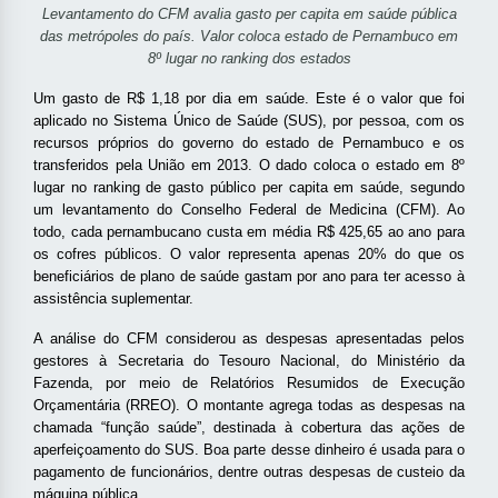
Levantamento do CFM avalia gasto per capita em saúde pública
das metrópoles do país. Valor coloca estado de Pernambuco em
8º lugar no ranking dos estados
Um gasto de R$ 1,18 por dia em saúde. Este é o valor que foi
aplicado no Sistema Único de Saúde (SUS), por pessoa, com os
recursos próprios do governo do estado de Pernambuco e os
transferidos pela União em 2013. O dado coloca o estado em 8º
lugar no ranking de gasto público per capita em saúde, segundo
um levantamento do Conselho Federal de Medicina (CFM). Ao
todo, cada pernambucano custa em média R$ 425,65 ao ano para
os cofres públicos. O valor representa apenas 20% do que os
beneficiários de plano de saúde gastam por ano para ter acesso à
assistência suplementar.
A análise do CFM considerou as despesas apresentadas pelos
gestores à Secretaria do Tesouro Nacional, do Ministério da
Fazenda, por meio de Relatórios Resumidos de Execução
Orçamentária (RREO). O montante agrega todas as despesas na
chamada “função saúde”, destinada à cobertura das ações de
aperfeiçoamento do SUS. Boa parte desse dinheiro é usada para o
pagamento de funcionários, dentre outras despesas de custeio da
máquina pública.