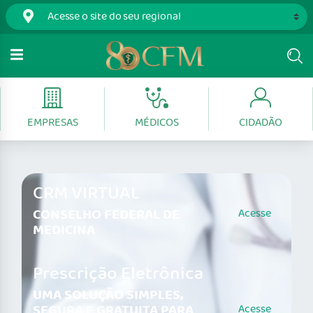
EMPRESAS
MÉDICOS
CIDADÃO
CRM VIRTUAL
CONSELHO FEDERAL DE
Acesse
MEDICINA
Prescrição Eletrônica
UMA SOLUÇÃO SIMPLES,
SEGURA E GRATUITA PARA
Acesse