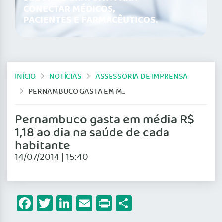
CONECTAR MÉDICOS,
PACIENTES E FARMACÊUTICOS.
INÍCIO
NOTÍCIAS
ASSESSORIA DE IMPRENSA
PERNAMBUCO GASTA EM MÉDIA R$ 1,18 AO DIA NA SAÚDE DE CADA HABITANTE
Pernambuco gasta em média R$
1,18 ao dia na saúde de cada
habitante
14/07/2014 | 15:40
Facebook
Twitter
LinkedIn
Email
Print
Share