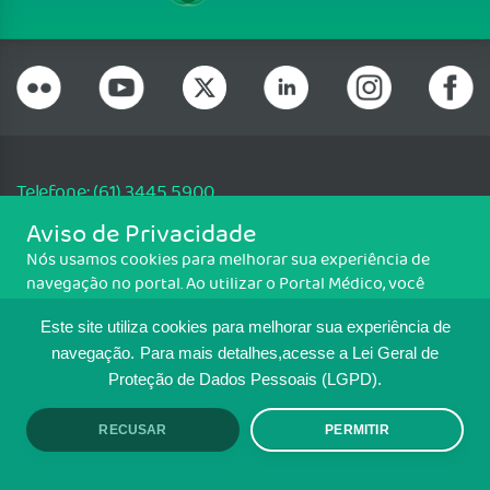
Telefone: (61) 3445 5900
Email: cfm@portalmedico.org.br
Aviso de Privacidade
SGAS 616, Conjunto D, Lote 115, L2 Sul, Brasília/DF - CEP: 70200-760 -
Nós usamos cookies para melhorar sua experiência de
CNPJ: 33.583.550/0001-30
navegação no portal. Ao utilizar o Portal Médico, você
Copyright CFM. Todos os direitos reservados.
concorda com a política de monitoramento de cookies.
Este site utiliza cookies para melhorar sua experiência de
Para ter mais informações sobre como isso é feito, acesse
MAPA DO SITE
Política de cookies
. Se você concorda, clique em ACEITO.
navegação.
Para mais detalhes,acesse a Lei Geral de
Proteção de Dados Pessoais (LGPD).
TRANSPARÊNCIA E PRESTAÇÃO DE
CONTAS
RECUSAR
PERMITIR
ACEITO