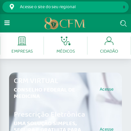
EMPRESAS
MÉDICOS
CIDADÃO
CRM VIRTUAL
CONSELHO FEDERAL DE
Acesse
MEDICINA
Prescrição Eletrônica
UMA SOLUÇÃO SIMPLES,
SEGURA E GRATUITA PARA
Acesse