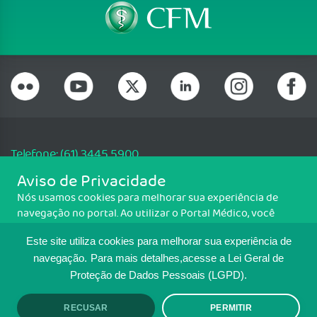
Telefone: (61) 3445 5900
Email: cfm@portalmedico.org.br
Aviso de Privacidade
SGAS 616, Conjunto D, Lote 115, L2 Sul, Brasília/DF - CEP: 70200-760 -
Nós usamos cookies para melhorar sua experiência de
CNPJ: 33.583.550/0001-30
navegação no portal. Ao utilizar o Portal Médico, você
Copyright CFM. Todos os direitos reservados.
concorda com a política de monitoramento de cookies.
Este site utiliza cookies para melhorar sua experiência de
Para ter mais informações sobre como isso é feito, acesse
MAPA DO SITE
Política de cookies
. Se você concorda, clique em ACEITO.
navegação.
Para mais detalhes,acesse a Lei Geral de
Proteção de Dados Pessoais (LGPD).
TRANSPARÊNCIA E PRESTAÇÃO DE
CONTAS
RECUSAR
PERMITIR
ACEITO