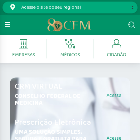
EMPRESAS
MÉDICOS
CIDADÃO
CRM VIRTUAL
CONSELHO FEDERAL DE
Acesse
MEDICINA
Prescrição Eletrônica
UMA SOLUÇÃO SIMPLES,
SEGURA E GRATUITA PARA
Acesse