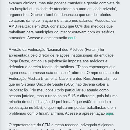
exames clínicos, mas não poderia transferir a gestão completa de
um hospital ou unidade de atendimento a uma entidade privada”,
argumentou. Gabriela também denunciou que um dos efeitos
colaterais da terceirização é o atraso nos salários. Pesquisa da
AMB realizada em 2016 constatou que 88% dos médicos que
trabalham para municípios do interior estavam com os salários
atrasados. Acesse a apresentação
aqui
.
A visão da Federação Nacional dos Médicos (Fenam) foi
apresentada pelo diretor de relações institucionais da entidade,
Jorge Darze, criticou a pejotização imposta aos médicos e
defendeu a carreira federal de médicos. “Tenho esperanças que
agora essa promessa saia do papel”, afirmou. O representante da
Federação Médica Brasileira, Casemiro dos Reis Júnior, afirmou
que no Sistema Único de Saúde (SUS) não deveria caber a
pejotização. “No meu consultório particular eu atendo como
pessoa jurídica, mas o trabalho no SUS é diferente, pois há uma
relação de subordinação. O problema é que estão impondo a
pejotização no SUS, o que implica em perdas trabalhistas e em
problemas com o fisco”, afirmou. Acesse a apresentação
aqui.
O representante do CFM a mesa redonda, advogado Alejandro