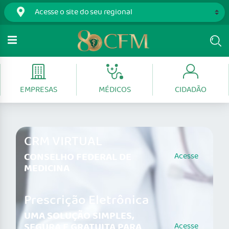
EMPRESAS
MÉDICOS
CIDADÃO
CRM VIRTUAL
CONSELHO FEDERAL DE
Acesse
MEDICINA
Prescrição Eletrônica
UMA SOLUÇÃO SIMPLES,
SEGURA E GRATUITA PARA
Acesse