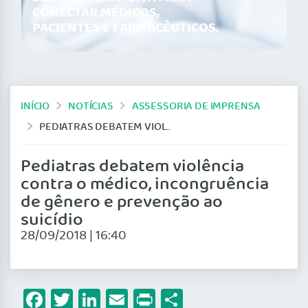
CONECTAR MÉDICOS,
PACIENTES E FARMACÊUTICOS.
INÍCIO
NOTÍCIAS
ASSESSORIA DE IMPRENSA
PEDIATRAS DEBATEM VIOLÊNCIA CONTRA O MÉDICO, INCONGRUÊNCIA DE GÊNERO E PREVENÇÃO AO SUICÍDIO
Pediatras debatem violência
contra o médico, incongruência
de gênero e prevenção ao
suicídio
28/09/2018 | 16:40
Facebook
Twitter
LinkedIn
Email
Print
Share