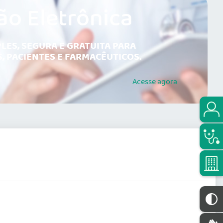
ão Eletrônica
LES, SEGURA E GRATUITA PARA
, PACIENTES E FARMACÊUTICOS.
Acesse
agora