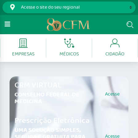
EMPRESAS
MÉDICOS
CIDADÃO
CRM VIRTUAL
CONSELHO FEDERAL DE
Acesse
MEDICINA
Prescrição Eletrônica
UMA SOLUÇÃO SIMPLES,
SEGURA E GRATUITA PARA
Acesse