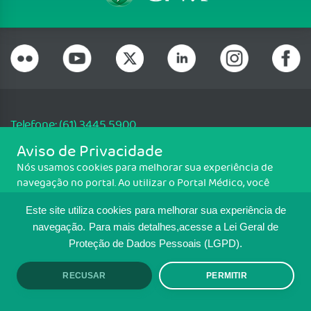
Telefone: (61) 3445 5900
Email: cfm@portalmedico.org.br
Aviso de Privacidade
SGAS 616, Conjunto D, Lote 115, L2 Sul, Brasília/DF - CEP: 70200-760 -
Nós usamos cookies para melhorar sua experiência de
CNPJ: 33.583.550/0001-30
navegação no portal. Ao utilizar o Portal Médico, você
Copyright CFM. Todos os direitos reservados.
concorda com a política de monitoramento de cookies.
Este site utiliza cookies para melhorar sua experiência de
Para ter mais informações sobre como isso é feito, acesse
MAPA DO SITE
Política de cookies
. Se você concorda, clique em ACEITO.
navegação.
Para mais detalhes,acesse a Lei Geral de
Proteção de Dados Pessoais (LGPD).
TRANSPARÊNCIA E PRESTAÇÃO DE
CONTAS
RECUSAR
PERMITIR
ACEITO