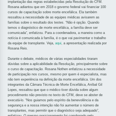
implantação das regras estabelecidas pela Resolução do CFM.
Rosana adiantou que em 2018 o governo federal vai financiar 100
cursos de capacitação sobre morte encefálica. Ela também
ressaltou a necessidade de as equipes médicas avisarem as
famílias sobre o resultado dos testes. “Não é opção. Quando
temos o diagnóstico de morte encefálica, a família deve ser
comunicada”, enfatizou. Para a coordenadora, a maneira como a
notícia é comunicada à família, é o que vai pavimentar o trabalho
da equipe de transplante. Veja,
aqui
, a apresentação realizada por
Rosana Reis.
Durante o debate, médicos de várias especialidades tiraram
dúvidas sobre a aplicabilidade da Resolução, principalmente sobre
o curso de capacitação. Rosana Nothen enfatizou a necessidade
de participação nos cursos, mesmo por quem é especialista, mas
não tem experiência na definição da morte encefálica. Um dos
integrantes da Câmara Técnica de Morte Encefálica, Aníbal Gil
Lopes, ressaltou que que o médico tiver dúvida sobre algum
procedimento não previsto no texto do CFM, deve se abster de
executá-lo. “Nos guiamos pelo espírito da benevolência e da
segurança e a nossa intenção não foi aumentar o número de
transplantes, mas permitir que o diagnóstico seja adequado”,
enfatizou. O mesmo posicionamento foi corroborado pelo