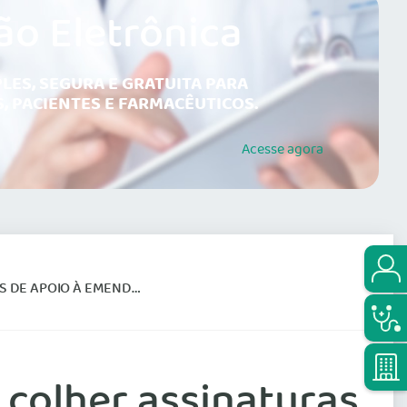
ão Eletrônica
LES, SEGURA E GRATUITA PARA
, PACIENTES E FARMACÊUTICOS.
Acesse
agora
E APOIO À EMENDA 29
 colher assinaturas