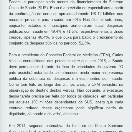
Federal a participar ainda menos do financiamento do Sistema
Único de Saúde (SUS). Essa é a previsão de especialistas a partir
da confirmação do corte de aproximadamente R$ 12 bilhões nos
recursos previstos para a saúde em 2015. Nos últimos sete anos,
enquanto estados e municípios aumentaram suas despesas
públicas com saúde em 49,4% e 71,6%, respectivamente, a União
cresceu apenas 40,4%, o que puxa para baixo o crescimento do
conjunto da despesa pública no período, 51,3%.
Para o presidente do Conselho Federal de Medicina (CFM), Carlos
Vital, a contabilidade das perdas sugere que, em 2015, a Saúde
deve permanecer distante do foco de prioridades do governo. “O
país assistirá estarrecido ao retrocesso ainda maior na presença
pública da cobertura de despesas e investimentos com saúde.
Como tem feito ao longo dos últimos anos, o CFM persistirá na
observação do destino destas verbas. Não obstante, a execução
dessa tarefa precisa ser feita por todos os cidadãos, em particular
por aqueles 150 milhões dependentes do SUS, posto que cada
centavo retirado desse orçamento pode significar perda da
dignidade, da saúde e da vida”, declarou.
Em 2014, segundo estimativa do Instituto de Direito Sanitário
Aplicado (Idisa), o gasto público total com ações e serviços de