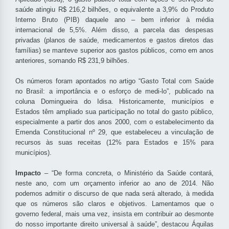
saúde atingiu R$ 216,2 bilhões, o equivalente a 3,9% do Produto
Interno Bruto (PIB) daquele ano – bem inferior à média
internacional de 5,5%. Além disso, a parcela das despesas
privadas (planos de saúde, medicamentos e gastos diretos das
famílias) se manteve superior aos gastos públicos, como em anos
anteriores, somando R$ 231,9 bilhões.
Os números foram apontados no artigo “Gasto Total com Saúde
no Brasil: a importância e o esforço de medi-lo”, publicado na
coluna Domingueira do Idisa. Historicamente, municípios e
Estados têm ampliado sua participação no total do gasto público,
especialmente a partir dos anos 2000, com o estabelecimento da
Emenda Constitucional nº 29, que estabeleceu a vinculação de
recursos às suas receitas (12% para Estados e 15% para
municípios).
Impacto
– “De forma concreta, o Ministério da Saúde contará,
neste ano, com um orçamento inferior ao ano de 2014. Não
podemos admitir o discurso de que nada será alterado, à medida
que os números são claros e objetivos. Lamentamos que o
governo federal, mais uma vez, insista em contribuir ao desmonte
do nosso importante direito universal à saúde”, destacou Áquilas