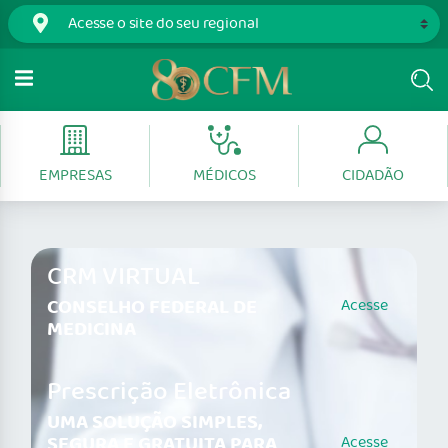
EMPRESAS
MÉDICOS
CIDADÃO
CRM VIRTUAL
CONSELHO FEDERAL DE
Acesse
MEDICINA
Prescrição Eletrônica
UMA SOLUÇÃO SIMPLES,
SEGURA E GRATUITA PARA
Acesse