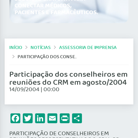
CONECTAR MÉDICOS,
PACIENTES E FARMACÊUTICOS.
INÍCIO
NOTÍCIAS
ASSESSORIA DE IMPRENSA
PARTICIPAÇÃO DOS CONSELHEIROS EM REUNIÕES DO CRM EM AGOSTO/2004
Participação dos conselheiros em
reuniões do CRM em agosto/2004
14/09/2004 | 00:00
Facebook
Twitter
LinkedIn
Email
Print
Share
PARTICIPAÇÃO DE CONSELHEIROS EM