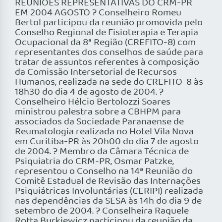
REUNIÕES REPRESENTATIVAS DO CRM-PR
EM 2004 AGOSTO ? Conselheiro Romeu
Bertol participou da reunião promovida pelo
Conselho Regional de Fisioterapia e Terapia
Ocupacional da 8ª Região (CREFITO-8) com
representantes dos conselhos de saúde para
tratar de assuntos referentes à composição
da Comissão Intersetorial de Recursos
Humanos, realizada na sede do CREFITO-8 às
18h30 do dia 4 de agosto de 2004. ?
Conselheiro Hélcio Bertolozzi Soares
ministrou palestra sobre a CBHPM para
associados da Sociedade Paranaense de
Reumatologia realizada no Hotel Vila Nova
em Curitiba-PR às 20h00 do dia 7 de agosto
de 2004. ? Membro da Câmara Técnica de
Psiquiatria do CRM-PR, Osmar Patzke,
representou o Conselho na 14ª Reunião do
Comitê Estadual de Revisão das Internações
Psiquiátricas Involuntárias (CERIPI) realizada
nas dependências da SESA às 14h do dia 9 de
setembro de 2004. ? Conselheira Raquele
Rotta Burkiewicz participou da reunião da