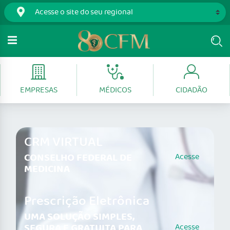
EMPRESAS
MÉDICOS
CIDADÃO
CRM VIRTUAL
CONSELHO FEDERAL DE
Acesse
MEDICINA
Prescrição Eletrônica
UMA SOLUÇÃO SIMPLES,
SEGURA E GRATUITA PARA
Acesse