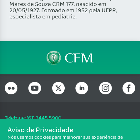
Mares de Souza CRM 177, nascido em
20/05/1927. Formado em 1952 pela UFPR,
especialista em pediatria.
Telefone: (61) 3445 5900
Email: cfm@portalmedico.org.br
Aviso de Privacidade
SGAS 616, Conjunto D, Lote 115, L2 Sul, Brasília/DF - CEP: 70200-760 -
Nós usamos cookies para melhorar sua experiência de