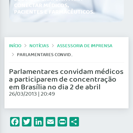
CONECTAR MÉDICOS,
PACIENTES E FARMACÊUTICOS.
INÍCIO
NOTÍCIAS
ASSESSORIA DE IMPRENSA
PARLAMENTARES CONVIDAM MÉDICOS A PARTICIPAREM DE CONCENTRAÇÃO EM BRASÍLIA NO DIA 2 DE ABRIL
Parlamentares convidam médicos
a participarem de concentração
em Brasília no dia 2 de abril
26/03/2013 | 20:49
Facebook
Twitter
LinkedIn
Email
Print
Share