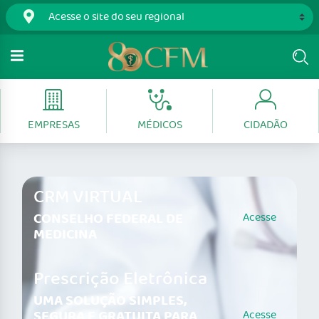
EMPRESAS
MÉDICOS
CIDADÃO
CRM VIRTUAL
CONSELHO FEDERAL DE
Acesse
MEDICINA
Prescrição Eletrônica
UMA SOLUÇÃO SIMPLES,
SEGURA E GRATUITA PARA
Acesse