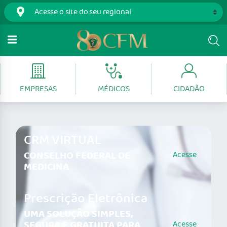
EMPRESAS
MÉDICOS
CIDADÃO
CRM VIRTUAL
CONSELHO FEDERAL DE
Acesse
MEDICINA
Prescrição Eletrônica
UMA SOLUÇÃO SIMPLES,
SEGURA E GRATUITA PARA
Acesse