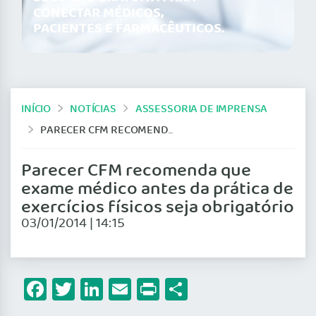
CONECTAR MÉDICOS,
PACIENTES E FARMACÊUTICOS.
INÍCIO
NOTÍCIAS
ASSESSORIA DE IMPRENSA
PARECER CFM RECOMENDA QUE EXAME MÉDICO ANTES DA PRÁTICA DE EXERCÍCIOS FÍSICOS SEJA OBRIGATÓRIO
Parecer CFM recomenda que
exame médico antes da prática de
exercícios físicos seja obrigatório
03/01/2014 | 14:15
Facebook
Twitter
LinkedIn
Email
Print
Share