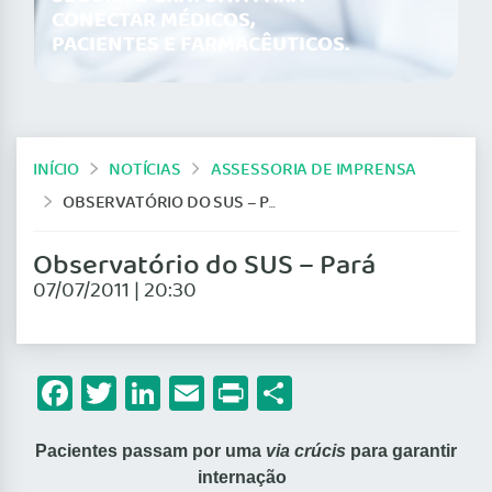
CONECTAR MÉDICOS,
PACIENTES E FARMACÊUTICOS.
INÍCIO
NOTÍCIAS
ASSESSORIA DE IMPRENSA
OBSERVATÓRIO DO SUS – PARÁ
Observatório do SUS – Pará
07/07/2011 | 20:30
Facebook
Twitter
LinkedIn
Email
Print
Share
Pacientes passam por uma
via crúcis
para garantir
internação