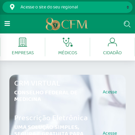
EMPRESAS
MÉDICOS
CIDADÃO
CRM VIRTUAL
CONSELHO FEDERAL DE
Acesse
MEDICINA
Prescrição Eletrônica
UMA SOLUÇÃO SIMPLES,
SEGURA E GRATUITA PARA
Acesse