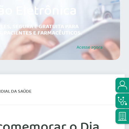
ão Eletrônica
LES, SEGURA E GRATUITA PARA
, PACIENTES E FARMACÊUTICOS.
Acesse
agora
NDIAL DA SAÚDE
 comemorar o Dia