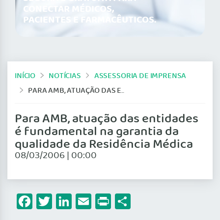
CONECTAR MÉDICOS,
PACIENTES E FARMACÊUTICOS.
INÍCIO
NOTÍCIAS
ASSESSORIA DE IMPRENSA
PARA AMB, ATUAÇÃO DAS ENTIDADES É FUNDAMENTAL NA GARANTIA DA QUALIDADE DA RESIDÊNCIA MÉDICA
Para AMB, atuação das entidades
é fundamental na garantia da
qualidade da Residência Médica
08/03/2006 | 00:00
Facebook
Twitter
LinkedIn
Email
Print
Share