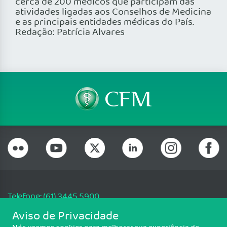
cerca de 200 médicos que participam das
atividades ligadas aos Conselhos de Medicina
e as principais entidades médicas do País.
Redação: Patrícia Alvares
Telefone: (61) 3445 5900
Email: cfm@portalmedico.org.br
Aviso de Privacidade
SGAS 616, Conjunto D, Lote 115, L2 Sul, Brasília/DF - CEP: 70200-760 -