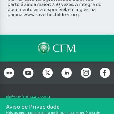
parto é ainda maior: 750 vezes. A íntegra do
documento está disponível, em inglês, na
página www.savethechildren.org.
Telefone: (61) 3445 5900
Email: cfm@portalmedico.org.br
Aviso de Privacidade
SGAS 616, Conjunto D, Lote 115, L2 Sul, Brasília/DF - CEP: 70200-760 -
Nós usamos cookies para melhorar sua experiência de