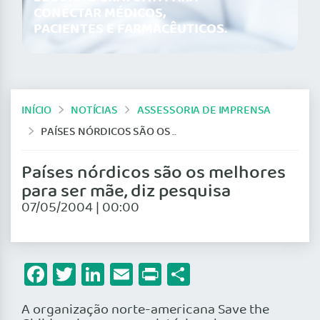
CONECTAR MÉDICOS,
PACIENTES E FARMACÊUTICOS.
INÍCIO
NOTÍCIAS
ASSESSORIA DE IMPRENSA
PAÍSES NÓRDICOS SÃO OS MELHORES PARA SER MÃE, DIZ PESQUISA
Países nórdicos são os melhores
para ser mãe, diz pesquisa
07/05/2004 | 00:00
Facebook
Twitter
LinkedIn
Email
Print
Share
A organização norte-americana Save the