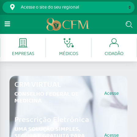
EMPRESAS
MÉDICOS
CIDADÃO
CRM VIRTUAL
CONSELHO FEDERAL DE
Acesse
MEDICINA
Prescrição Eletrônica
UMA SOLUÇÃO SIMPLES,
SEGURA E GRATUITA PARA
Acesse