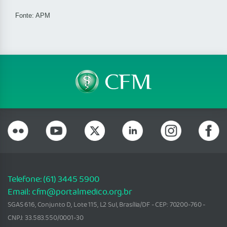
Fonte: APM
Telefone: (61) 3445 5900
Email: cfm@portalmedico.org.br
SGAS 616, Conjunto D, Lote 115, L2 Sul, Brasília/DF - CEP: 70200-760 -
CNPJ: 33.583.550/0001-30