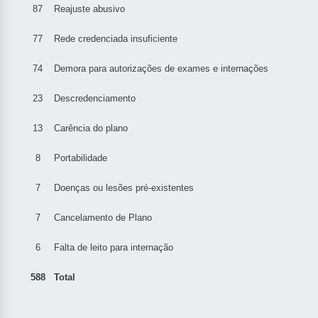
87
Reajuste abusivo
77
Rede credenciada insuficiente
74
Demora para autorizações de exames e internações
23
Descredenciamento
13
Carência do plano
8
Portabilidade
7
Doenças ou lesões pré-existentes
7
Cancelamento de Plano
6
Falta de leito para internação
588
Total