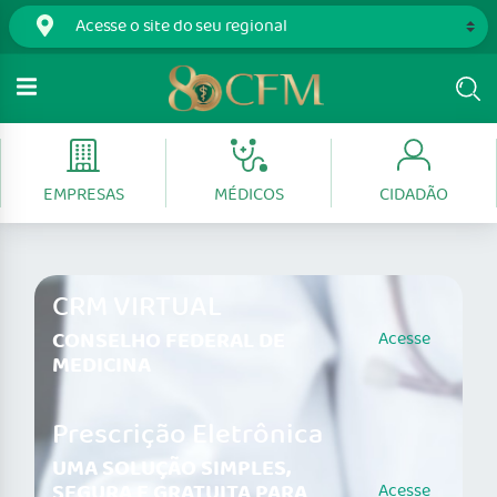
EMPRESAS
MÉDICOS
CIDADÃO
CRM VIRTUAL
CONSELHO FEDERAL DE
Acesse
MEDICINA
Prescrição Eletrônica
UMA SOLUÇÃO SIMPLES,
SEGURA E GRATUITA PARA
Acesse