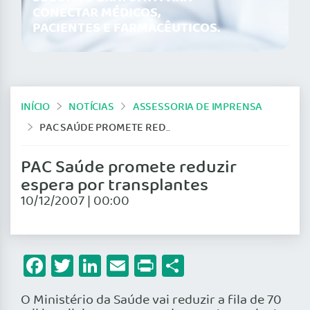
CONECTAR MÉDICOS,
PACIENTES E FARMACÊUTICOS.
INÍCIO
NOTÍCIAS
ASSESSORIA DE IMPRENSA
PAC SAÚDE PROMETE REDUZIR ESPERA POR TRANSPLANTES
PAC Saúde promete reduzir
espera por transplantes
10/12/2007 | 00:00
Facebook
Twitter
LinkedIn
Email
Print
Share
O Ministério da Saúde vai reduzir a fila de 70