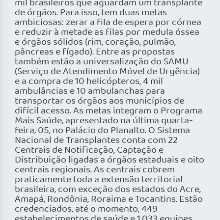
mil brasileiros que aguardam um transplante
de órgãos. Para isso, tem duas metas
ambiciosas: zerar a fila de espera por córnea
e reduzir à metade as filas por medula óssea
e órgãos sólidos (rim, coração, pulmão,
pâncreas e fígado). Entre as propostas
também estão a universalização do SAMU
(Serviço de Atendimento Móvel de Urgência)
e a compra de 10 helicópteros, 4 mil
ambulâncias e 10 ambulanchas para
transportar os órgãos aos municípios de
difícil acesso. As metas integram o Programa
Mais Saúde, apresentado na última quarta-
feira, 05, no Palácio do Planalto. O Sistema
Nacional de Transplantes conta com 22
Centrais de Notificação, Captação e
Distribuição ligadas a órgãos estaduais e oito
centrais regionais. As centrais cobrem
praticamente toda a extensão territorial
brasileira, com exceção dos estados do Acre,
Amapá, Rondônia, Roraima e Tocantins. Estão
credenciados, até o momento, 449
estabelecimentos de saúde e 1.033 equipes