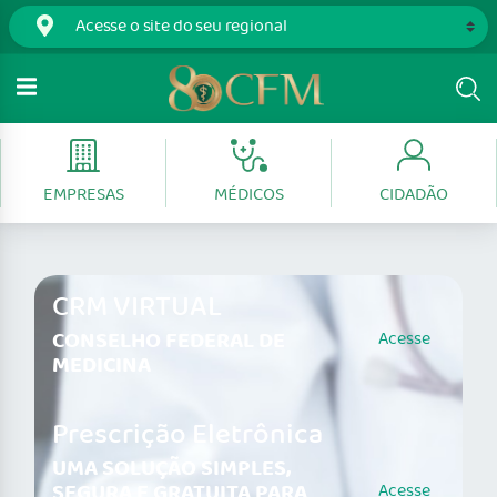
EMPRESAS
MÉDICOS
CIDADÃO
CRM VIRTUAL
CONSELHO FEDERAL DE
Acesse
MEDICINA
Prescrição Eletrônica
UMA SOLUÇÃO SIMPLES,
SEGURA E GRATUITA PARA
Acesse