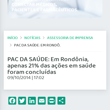
CONECTAR MÉDICOS,
PACIENTES E FARMACÊUTICOS.
INÍCIO
NOTÍCIAS
ASSESSORIA DE IMPRENSA
PAC DA SAÚDE: EM RONDÔNIA, APENAS 21% DAS AÇÕES EM SAÚDE FORAM CONCLUÍDAS
PAC DA SAÚDE: Em Rondônia,
apenas 21% das ações em saúde
foram concluídas
09/10/2014 | 17:02
Facebook
Twitter
LinkedIn
Email
Print
Share