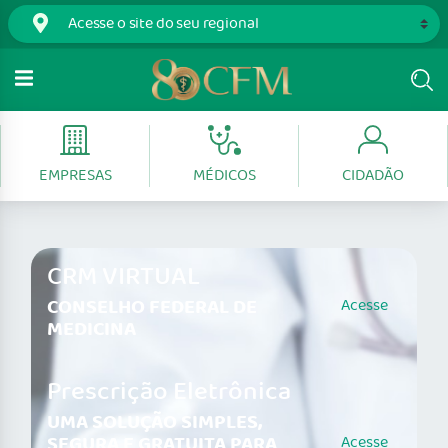
EMPRESAS
MÉDICOS
CIDADÃO
CRM VIRTUAL
CONSELHO FEDERAL DE
Acesse
MEDICINA
Prescrição Eletrônica
UMA SOLUÇÃO SIMPLES,
SEGURA E GRATUITA PARA
Acesse