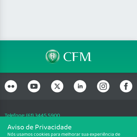
Telefone: (61) 3445 5900
Email: cfm@portalmedico.org.br
Aviso de Privacidade
SGAS 616, Conjunto D, Lote 115, L2 Sul, Brasília/DF - CEP: 70200-760 -
Nós usamos cookies para melhorar sua experiência de