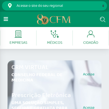
EMPRESAS
MÉDICOS
CIDADÃO
CRM VIRTUAL
CONSELHO FEDERAL DE
Acesse
MEDICINA
Prescrição Eletrônica
UMA SOLUÇÃO SIMPLES,
SEGURA E GRATUITA PARA
Acesse