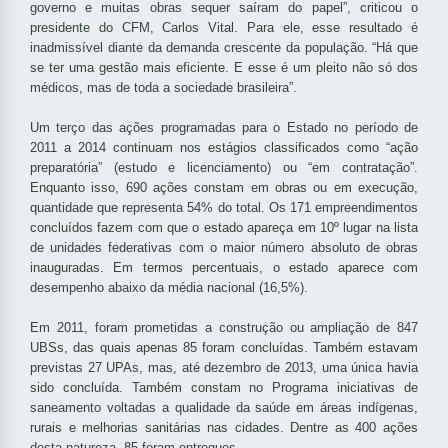
governo e muitas obras sequer saíram do papel”, criticou o
presidente do CFM, Carlos Vital. Para ele, esse resultado é
inadmissível diante da demanda crescente da população. “Há que
se ter uma gestão mais eficiente. E esse é um pleito não só dos
médicos, mas de toda a sociedade brasileira”.
Um terço das ações programadas para o Estado no período de
2011 a 2014 continuam nos estágios classificados como “ação
preparatória” (estudo e licenciamento) ou “em contratação”.
Enquanto isso, 690 ações constam em obras ou em execução,
quantidade que representa 54% do total. Os 171 empreendimentos
concluídos fazem com que o estado apareça em 10º lugar na lista
de unidades federativas com o maior número absoluto de obras
inauguradas. Em termos percentuais, o estado aparece com
desempenho abaixo da média nacional (16,5%).
Em 2011, foram prometidas a construção ou ampliação de 847
UBSs, das quais apenas 85 foram concluídas. Também estavam
previstas 27 UPAs, mas, até dezembro de 2013, uma única havia
sido concluída. Também constam no Programa iniciativas de
saneamento voltadas a qualidade da saúde em áreas indígenas,
rurais e melhorias sanitárias nas cidades. Dentre as 400 ações
desta natureza, 85 foram entregues.