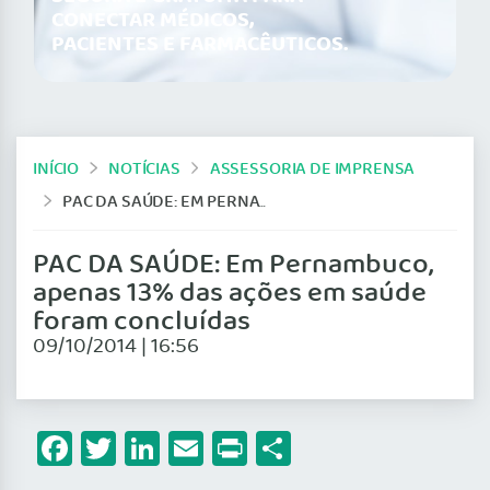
CONECTAR MÉDICOS,
PACIENTES E FARMACÊUTICOS.
INÍCIO
NOTÍCIAS
ASSESSORIA DE IMPRENSA
PAC DA SAÚDE: EM PERNAMBUCO, APENAS 13% DAS AÇÕES EM SAÚDE FORAM CONCLUÍDAS
PAC DA SAÚDE: Em Pernambuco,
apenas 13% das ações em saúde
foram concluídas
09/10/2014 | 16:56
Facebook
Twitter
LinkedIn
Email
Print
Share