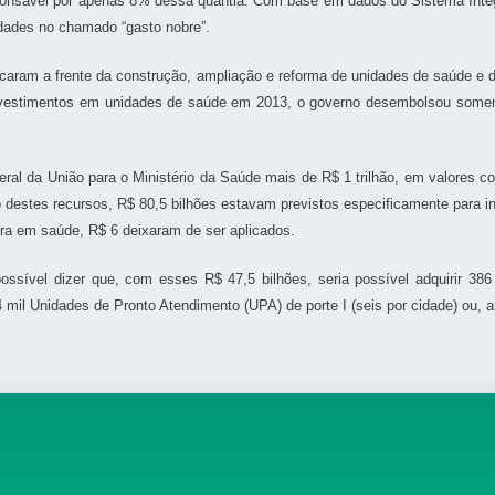
ponsável por apenas 8% dessa quantia. Com base em dados do Sistema Integr
idades no chamado “gasto nobre”.
 ficaram a frente da construção, ampliação e reforma de unidades de saúde 
nvestimentos em unidades de saúde em 2013, o governo desembolsou soment
al da União para o Ministério da Saúde mais de R$ 1 trilhão, em valores cor
o destes recursos, R$ 80,5 bilhões estavam previstos especificamente para i
tura em saúde, R$ 6 deixaram de ser aplicados.
ssível dizer que, com esses R$ 47,5 bilhões, seria possível adquirir 386 m
4 mil Unidades de Pronto Atendimento (UPA) de porte I (seis por cidade) ou,