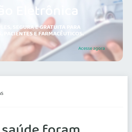
ão Eletrônica
LES, SEGURA E GRATUITA PARA
, PACIENTES E FARMACÊUTICOS.
Acesse
agora
AS
m saúde foram