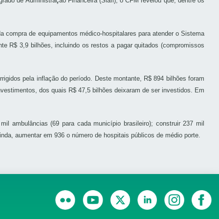
ado de Administração Financeira (Siafi), o CFM revelou que, dentre os
e da compra de equipamentos médico-hospitalares para atender o Sistema
e R$ 3,9 bilhões, incluindo os restos a pagar quitados (compromissos
rigidos pela inflação do período. Deste montante, R$ 894 bilhões foram
nvestimentos, dos quais R$ 47,5 bilhões deixaram de ser investidos. Em
il ambulâncias (69 para cada município brasileiro); construir 237 mil
 ainda, aumentar em 936 o número de hospitais públicos de médio porte.