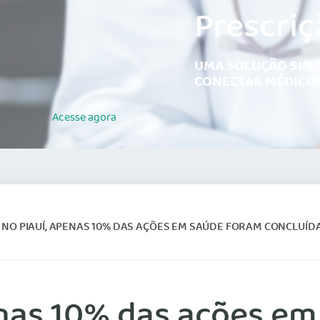
Prescriç
UMA SOLUÇÃO SIMP
CONECTAR MÉDICOS
Acesse
agora
: NO PIAUÍ, APENAS 10% DAS AÇÕES EM SAÚDE FORAM CONCLUÍD
enas 10% das ações e