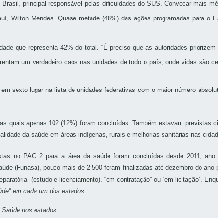
Brasil, principal responsável pelas dificuldades do SUS. Convocar mais m
 Piauí, Wilton Mendes. Quase metade (48%) das ações programadas para o E
de que representa 42% do total. “É preciso que as autoridades priorizem 
entam um verdadeiro caos nas unidades de todo o país, onde vidas são ceif
 sexto lugar na lista de unidades federativas com o maior número absolu
as quais apenas 102 (12%) foram concluídas. Também estavam previstas c
idade da saúde em áreas indígenas, rurais e melhorias sanitárias nas cidad
tas no PAC 2 para a área da saúde foram concluídas desde 2011, ano 
Saúde (Funasa), pouco mais de 2.500 foram finalizadas até dezembro do ano
eparatória” (estudo e licenciamento), “em contratação” ou “em licitação”. 
úde” em cada um dos estados: