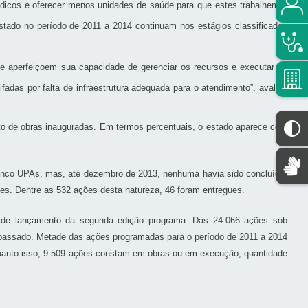
édicos e oferecer menos unidades de saúde para que estes trabalhem é
stado no período de 2011 a 2014 continuam nos estágios classificados
e aperfeiçoem sua capacidade de gerenciar os recursos e executar as
adas por falta de infraestrutura adequada para o atendimento”, avaliou
to de obras inauguradas. Em termos percentuais, o estado aparece com
inco UPAs, mas, até dezembro de 2013, nenhuma havia sido concluída.
es. Dentre as 532 ações desta natureza, 46 foram entregues.
de lançamento da segunda edição programa. Das 24.066 ações sob
 passado. Metade das ações programadas para o período de 2011 a 2014
Enquanto isso, 9.509 ações constam em obras ou em execução, quantidade