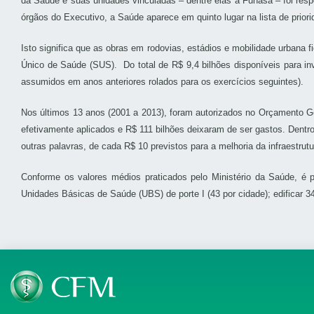
da Saúde e suas unidades vinculadas – dentre elas a Funasa – foi res
órgãos do Executivo, a Saúde aparece em quinto lugar na lista de prior
Isto significa que as obras em rodovias, estádios e mobilidade urbana
Único de Saúde (SUS). Do total de R$ 9,4 bilhões disponíveis para i
assumidos em anos anteriores rolados para os exercícios seguintes).
Nos últimos 13 anos (2001 a 2013), foram autorizados no Orçamento Ger
efetivamente aplicados e R$ 111 bilhões deixaram de ser gastos. Dentr
outras palavras, de cada R$ 10 previstos para a melhoria da infraestru
Conforme os valores médios praticados pelo Ministério da Saúde, é po
Unidades Básicas de Saúde (UBS) de porte I (43 por cidade); edificar 3