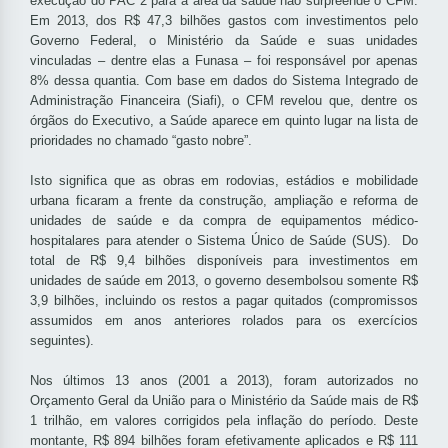
execução do PAC 2 para a área da saúde não surpreende o CFM.
Em 2013, dos R$ 47,3 bilhões gastos com investimentos pelo
Governo Federal, o Ministério da Saúde e suas unidades
vinculadas – dentre elas a Funasa – foi responsável por apenas
8% dessa quantia. Com base em dados do Sistema Integrado de
Administração Financeira (Siafi), o CFM revelou que, dentre os
órgãos do Executivo, a Saúde aparece em quinto lugar na lista de
prioridades no chamado “gasto nobre”.
Isto significa que as obras em rodovias, estádios e mobilidade
urbana ficaram a frente da construção, ampliação e reforma de
unidades de saúde e da compra de equipamentos médico-
hospitalares para atender o Sistema Único de Saúde (SUS). Do
total de R$ 9,4 bilhões disponíveis para investimentos em
unidades de saúde em 2013, o governo desembolsou somente R$
3,9 bilhões, incluindo os restos a pagar quitados (compromissos
assumidos em anos anteriores rolados para os exercícios
seguintes).
Nos últimos 13 anos (2001 a 2013), foram autorizados no
Orçamento Geral da União para o Ministério da Saúde mais de R$
1 trilhão, em valores corrigidos pela inflação do período. Deste
montante, R$ 894 bilhões foram efetivamente aplicados e R$ 111