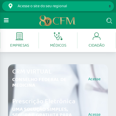
EMPRESAS
MÉDICOS
CIDADÃO
CRM VIRTUAL
CONSELHO FEDERAL DE
Acesse
MEDICINA
Prescrição Eletrônica
UMA SOLUÇÃO SIMPLES,
SEGURA E GRATUITA PARA
Acesse