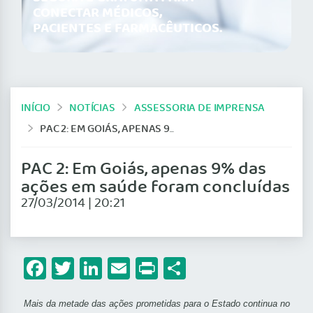
CONECTAR MÉDICOS,
PACIENTES E FARMACÊUTICOS.
INÍCIO
NOTÍCIAS
ASSESSORIA DE IMPRENSA
PAC 2: EM GOIÁS, APENAS 9% DAS AÇÕES EM SAÚDE FORAM CONCLUÍDAS
PAC 2: Em Goiás, apenas 9% das
ações em saúde foram concluídas
27/03/2014 | 20:21
Facebook
Twitter
LinkedIn
Email
Print
Share
Mais da metade das ações prometidas para o Estado continua no