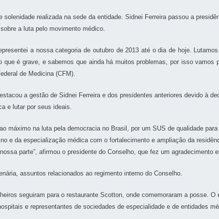
e solenidade realizada na sede da entidade. Sidnei Ferreira passou a presidê
 sobre a luta pelo movimento médico.
representei a nossa categoria de outubro de 2013 até o dia de hoje. Luta
que é grave, e sabemos que ainda há muitos problemas, por isso vamos per
Federal de Medicina (CFM).
estacou a gestão de Sidnei Ferreira e dos presidentes anteriores devido à
a e lutar por seus ideais.
ao máximo na luta pela democracia no Brasil, por um SUS de qualidade par
sino e da especialização médica com o fortalecimento e ampliação da residên
ossa parte”, afirmou o presidente do Conselho, que fez um agradecimento es
enária, assuntos relacionados ao regimento interno do Conselho.
elheiros seguiram para o restaurante Scotton, onde comemoraram a posse. O
 hospitais e representantes de sociedades de especialidade e de entidades mé