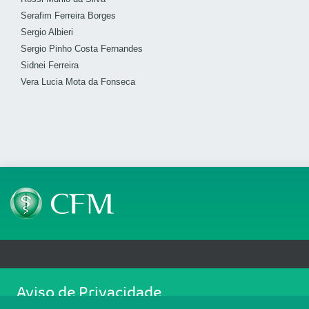
Serafim Ferreira Borges
Sergio Albieri
Sergio Pinho Costa Fernandes
Sidnei Ferreira
Vera Lucia Mota da Fonseca
Telefone: (61) 3445 5900
Email: cfm@portalmedico.o
Aviso de Privacidade
SGAS 616, Conjunto D, Lote 115, L2 Sul, Brasília/DF - CEP: 70200-760 - CNPJ