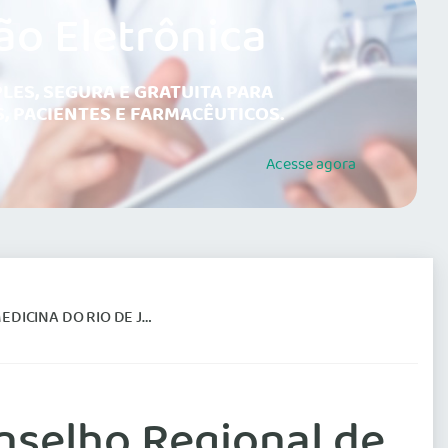
ão Eletrônica
LES, SEGURA E GRATUITA PARA
, PACIENTES E FARMACÊUTICOS.
Acesse
agora
 DE JANEIRO (CREMERJ)
nselho Regional de