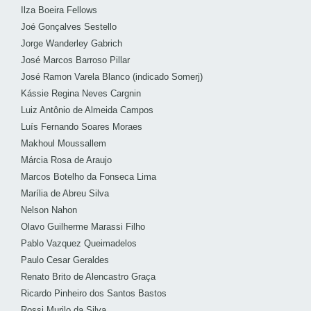
Ilza Boeira Fellows
Joé Gonçalves Sestello
Jorge Wanderley Gabrich
José Marcos Barroso Pillar
José Ramon Varela Blanco (indicado Somerj)
Kássie Regina Neves Cargnin
Luiz Antônio de Almeida Campos
Luís Fernando Soares Moraes
Makhoul Moussallem
Márcia Rosa de Araujo
Marcos Botelho da Fonseca Lima
Marília de Abreu Silva
Nelson Nahon
Olavo Guilherme Marassi Filho
Pablo Vazquez Queimadelos
Paulo Cesar Geraldes
Renato Brito de Alencastro Graça
Ricardo Pinheiro dos Santos Bastos
Rossi Murilo da Silva