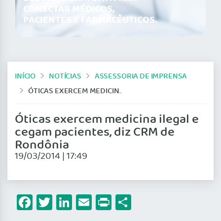
CONECTAR MÉDICOS,
PACIENTES E FARMACÊUTICOS.
INÍCIO
NOTÍCIAS
ASSESSORIA DE IMPRENSA
ÓTICAS EXERCEM MEDICINA ILEGAL E CEGAM PACIENTES, DIZ CRM DE RONDÔNIA
Óticas exercem medicina ilegal e
cegam pacientes, diz CRM de
Rondônia
19/03/2014 | 17:49
Facebook
Twitter
LinkedIn
Email
Print
Share