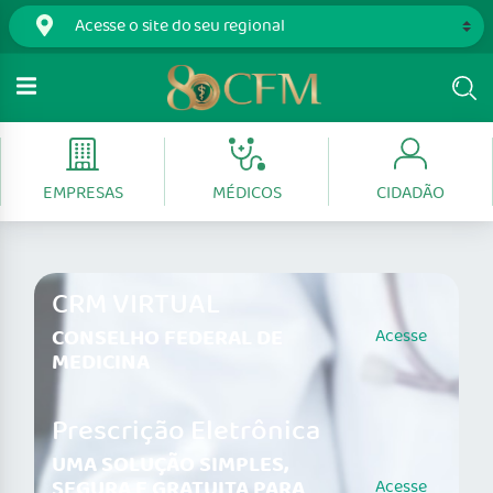
EMPRESAS
MÉDICOS
CIDADÃO
CRM VIRTUAL
CONSELHO FEDERAL DE
Acesse
MEDICINA
Prescrição Eletrônica
UMA SOLUÇÃO SIMPLES,
SEGURA E GRATUITA PARA
Acesse