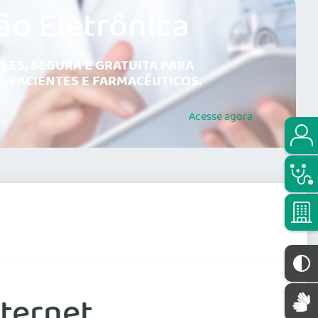
ão Eletrônica
LES, SEGURA E GRATUITA PARA
, PACIENTES E FARMACÊUTICOS.
Acesse
agora
nternet