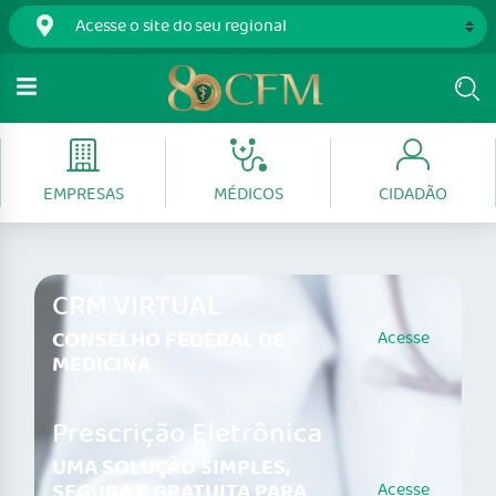
EMPRESAS
MÉDICOS
CIDADÃO
CRM VIRTUAL
CONSELHO FEDERAL DE
Acesse
MEDICINA
Prescrição Eletrônica
UMA SOLUÇÃO SIMPLES,
SEGURA E GRATUITA PARA
Acesse